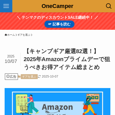
OneCamper
＼ テンマクのディスカウントSALE継続中！ ／
☞ 記事を読む
ホーム
ギアを選ぶ
【キャンプギア厳選82選！】
2025
2025年Amazonプライムデーで狙
10/07
うべきお得アイテム総まとめ
広告
2025-10-07
ギアを選ぶ