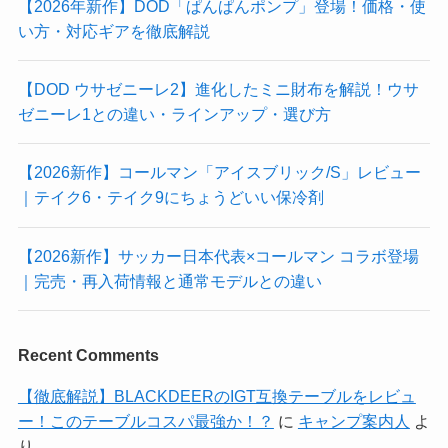
【2026年新作】DOD「ぱんぱんポンプ」登場！価格・使
い方・対応ギアを徹底解説
【DOD ウサゼニーレ2】進化したミニ財布を解説！ウサ
ゼニーレ1との違い・ラインアップ・選び方
【2026新作】コールマン「アイスブリック/S」レビュー
｜テイク6・テイク9にちょうどいい保冷剤
【2026新作】サッカー日本代表×コールマン コラボ登場
｜完売・再入荷情報と通常モデルとの違い
Recent Comments
【徹底解説】BLACKDEERのIGT互換テーブルをレビュ
ー！このテーブルコスパ最強か！？
に
キャンプ案内人
よ
り