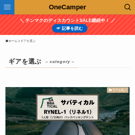
OneCamper
＼ テンマクのディスカウントSALE継続中！ ／
☞ 記事を読む
ホーム
ギアを選ぶ
ギアを選ぶ
– category –
ギアを選ぶ