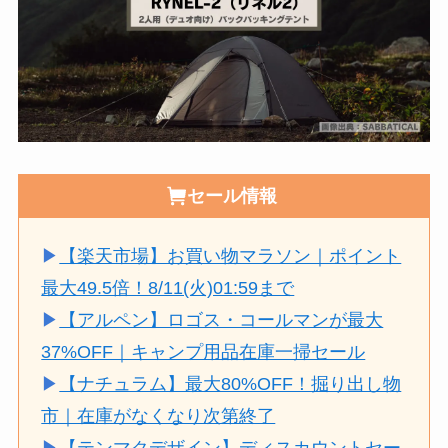
セール情報
▶
【楽天市場】お買い物マラソン｜ポイント
最大49.5倍！8/11(火)01:59まで
▶
【アルペン】ロゴス・コールマンが最大
37%OFF｜キャンプ用品在庫一掃セール
▶
【ナチュラム】最大80%OFF！掘り出し物
市｜在庫がなくなり次第終了
▶
【テンマクデザイン】ディスカウントセー