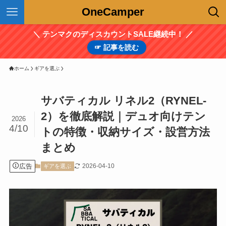
OneCamper
＼ テンマクのディスカウントSALE継続中！ ／
☞ 記事を読む
ホーム
ギアを選ぶ
サバティカル リネル2（RYNEL-
2）を徹底解説｜デュオ向けテン
2026
4/10
トの特徴・収納サイズ・設営方法
まとめ
広告
2026-04-10
ギアを選ぶ