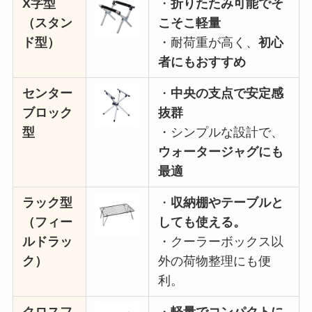
X字型
・
折りたたみ可能でそ
（スタン
こそこ軽量
ド型）
・耐荷重が高く、
初心
者にもおすすめ
センター
・
中央の支点で安定感
ブロック
抜群
型
・シンプルな設計で、
ウォータージャグにも
最適
ラック型
・
収納棚やテーブルと
（フィー
しても使える
。
ルドラッ
・クーラーボックス以
ク）
外の荷物整理にも便
利。
クロスフ
・
軽量でコンパクトに