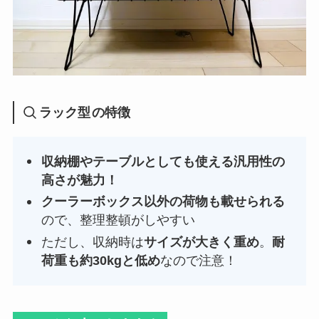
ラック型
の特徴
収納棚やテーブルとしても使える汎用性の
高さが魅力！
クーラーボックス以外の荷物も載せられる
ので、整理整頓がしやすい
ただし、収納時は
サイズが大きく重め
。
耐
荷重も約30kgと低め
なので注意！