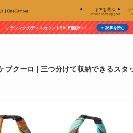
ギアを選ぶ
キ
OneCamper
Choose camping gear
Pl
＼ テンマクのディスカウントSALE継続中！ ／
☞ 記事を読む
ケブクーロ | 三つ分けて収納できるスタ