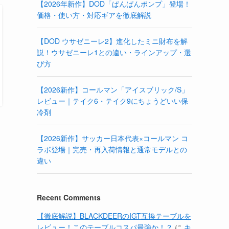
【2026年新作】DOD「ぱんぱんポンプ」登場！
価格・使い方・対応ギアを徹底解説
【DOD ウサゼニーレ2】進化したミニ財布を解
説！ウサゼニーレ1との違い・ラインアップ・選
び方
【2026新作】コールマン「アイスブリック/S」
レビュー｜テイク6・テイク9にちょうどいい保
冷剤
【2026新作】サッカー日本代表×コールマン コ
ラボ登場｜完売・再入荷情報と通常モデルとの
違い
Recent Comments
【徹底解説】BLACKDEERのIGT互換テーブルを
レビュー！このテーブルコスパ最強か！？
に
キ