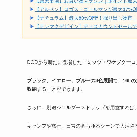
▶
【楽天市場】お買い物マラソン｜ポイント最大49.5倍
▶
【アルペン】ロゴス・コールマンが最大37%O
▶
【ナチュラム】最大80%OFF！掘り出し物市
▶
【テンマクデザイン】ディスカウントセールでサ
DODから新たに登場した
「ミッツ・ワケブクーロ
ブラック、イエロー、ブルーの3色展開
で、
16L
収納
することができます。
さらに、別途ショルダーストラップを用意すれば
キャンプや旅行、日常のあらゆるシーンで大活躍