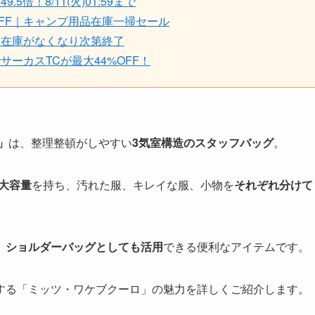
！8/11(火)01:59まで
FF｜キャンプ用品在庫一掃セール
｜在庫がなくなり次第終了
ーカスTCが最大44%OFF！
」
は、整理整頓がしやすい
3気室構造のスタッフバッグ
。
の大容量
を持ち、汚れた服、キレイな服、小物を
それぞれ分けて
、
ショルダーバッグとしても活用
できる便利なアイテムです。
する「ミッツ・ワケブクーロ」の魅力を詳しくご紹介します。