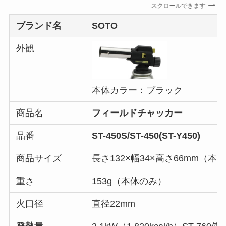
スクロールできます
ブランド名
SOTO
外観
本体カラー：ブラック
商品名
フィールドチャッカー
品番
ST-450S/ST-450(ST-Y450)
商品サイズ
長さ132×幅34×高さ66mm（本
重さ
153g（本体のみ）
火口径
直径22mm