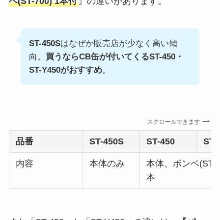
ベ(ST-700) 1本付
』の違いがあります。
ST-450S
はなぜか販売店が少なく高い傾
向。
買うならCB缶が付いてくるST-450・
ST-Y450がおすすめ
。
スクロールできます
品番
ST-450
S
ST-450
ST-
内容
本体のみ
本体、ボンベ(ST-7
本