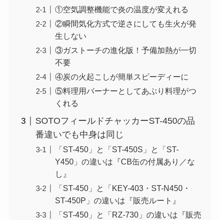
①空気調整機能で炎の温度が変えれる
②瞬間気化方式で逆さにしても生火が発
生しない
③ガストーチの進化版！予備加熱が一切
不要
④炭の火起こしが簡単スピーディーに
⑤料理用バーナーとしてあぶり料理がつ
くれる
SOTOフィールドチャッカーST-450の品
番違いでも中身は同じ
「ST-450」と「ST-450S」と「ST-
Y450」の違いは『CB缶の付属あり／な
し』
「ST-450」と「KEY-403・ST-N450・
ST-450P」の違いは『販売ルート』
「ST-450」と「RZ-730」の違いは『販売