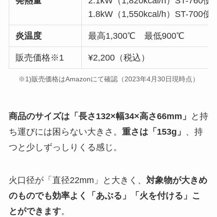
発熱量
2.1kW（1,820kcal/h）ST-760
1.8kW（1,550kcal/h）ST-700
炎温度
最高1,300℃ 最低900℃
販売価格※1
¥2,200（税込）
※1)販売価格はAmazonにて確認（2023年4月30日現時点）
商品のサイズは「長さ132×幅34×高さ66mm」
と持
ち運びには困らない大きさ。
重さは「153g」
、持
つと少しずっしりくる感じ。
火口径が「直径22mm」と大きく、
対象物が大きめ
のものでも効率よく「あぶる」「火を付ける」こ
とができます
。