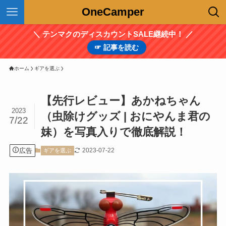
OneCamper
＼ テンマクのディスカウントSALE継続中！ ／
☞ 記事を読む
ホーム
ギアを選ぶ
【先行レビュー】あかねちゃん
2023
（虫除けグッズ | おにやんま君の
7/22
妹）を写真入りで徹底解説！
広告
2023-07-22
ギアを選ぶ