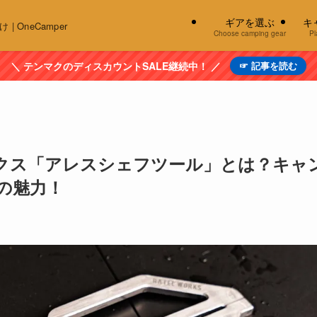
ギアを選ぶ
キ
OneCamper
Choose camping gear
Pl
＼ テンマクのディスカウントSALE継続中！ ／
☞ 記事を読む
クス「アレスシェフツール」とは？キャ
の魅力！