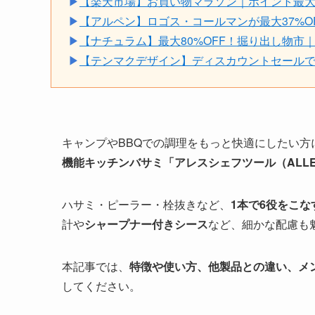
▶
【楽天市場】お買い物マラソン｜ポイント最大49.5倍
▶
【アルペン】ロゴス・コールマンが最大37%O
▶
【ナチュラム】最大80%OFF！掘り出し物市
▶
【テンマクデザイン】ディスカウントセールでサ
キャンプやBBQでの調理をもっと快適にしたい方
機能キッチンバサミ「アレスシェフツール（
ALL
ハサミ・ピーラー・栓抜きなど、
1本で6役をこ
計や
シャープナー付きシース
など、細かな配慮も
本記事では、
特徴や使い方、他製品との違い、メ
してください。