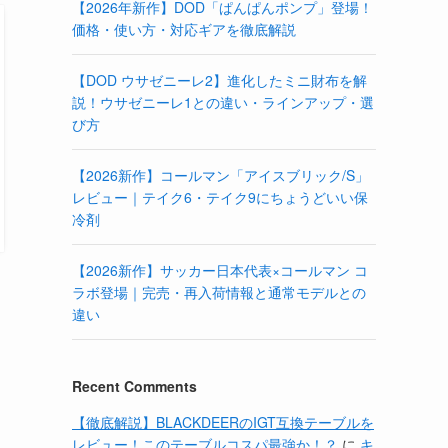
【2026年新作】DOD「ぱんぱんポンプ」登場！
価格・使い方・対応ギアを徹底解説
【DOD ウサゼニーレ2】進化したミニ財布を解
説！ウサゼニーレ1との違い・ラインアップ・選
び方
【2026新作】コールマン「アイスブリック/S」
レビュー｜テイク6・テイク9にちょうどいい保
冷剤
【2026新作】サッカー日本代表×コールマン コ
ラボ登場｜完売・再入荷情報と通常モデルとの
違い
Recent Comments
【徹底解説】BLACKDEERのIGT互換テーブルを
レビュー！このテーブルコスパ最強か！？
に
キ