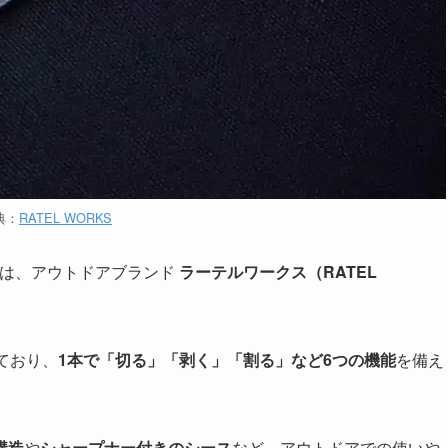
典：
RATEL WORKS
は、アウトドアブランド
ラーテルワークス（RATEL
。
ており、
1本で「切る」「剥く」「割る」など6つの機能
を備え
構造
や
シャープナー付きのシース
など、アウトドアでの使いや