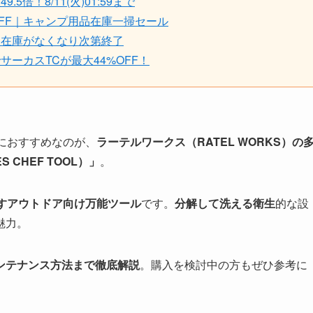
！8/11(火)01:59まで
FF｜キャンプ用品在庫一掃セール
｜在庫がなくなり次第終了
ーカスTCが最大44%OFF！
におすすめなのが、
ラーテルワークス（RATEL WORKS）の
ES CHEF TOOL
）」
。
なすアウトドア向け万能ツール
です。
分解して洗える衛生
的な設
魅力。
ンテナンス方法まで徹底解説
。購入を検討中の方もぜひ参考に