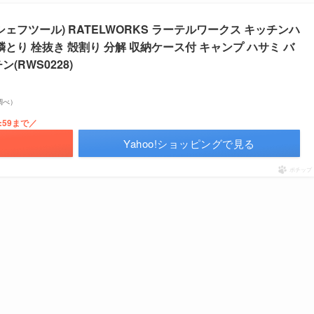
レスシェフツール) RATELWORKS ラーテルワークス キッチンハ
鱗とり 栓抜き 殻割り 分解 収納ケース付 キャンプ ハサミ バ
(RWS0228)
場調べ）
:59まで／
る
Yahoo!ショッピングで見る
ポチップ