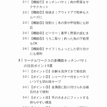
【機能①】キッチンバサミ｜肉や野菜をサ
クサクカット
【機能②】栓抜き｜アウトドアで乾杯もス
ムーズに
【機能③】殻割り｜木の実や甲殻類にも対
応
【機能④】ピーラー｜素早く野菜の皮むき
【機能⑤】うろこ取り｜釣った魚の下処理
もOK
【機能⑥】ナイフ｜ちょっとした切り分け
にも便利
ラーテルワークスの多機能キッチンバサミ
の注目ポイント5選
【ポイント①】分解＆洗浄できて衛生的
【ポイント②】シャープナー付きシースで
いつでも切れ味キープ
【ポイント③】金属面に貼り付けられる磁
石付きで便利
【ポイント④】手の大きさにフィットする
持ちやすい構造