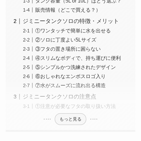
タンク容量（5L or 10L）はどう選ぶ？
販売情報（どこで買える？）
ジミニータンクソロの特徴・メリット
①ワンタッチで簡単に水を出せる
②ソロに丁度よい5Lサイズ
③フタの置き場所に困らない
④スリムなボディで、持ち運びに便利
⑤シンプルかつ洗練されたデザイン
⑥おしゃれなエンボスロゴ入り
⑦水がスムーズに流れ出る構造
ジミニータンクソロの注意点
①注意が必要なフタの取り扱い方法
もっと見る