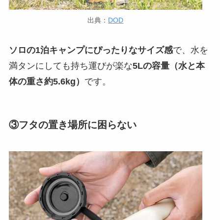
出典：
DOD
ソロの1泊キャンプにぴったりなサイズ感
で、水を
満タンにしても持ち運びが楽な
5Lの容量（水と本
体の重さ約5.6kg）
です。
③フタの置き場所に困らない