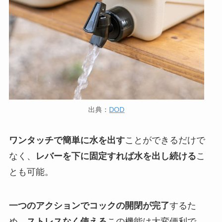
出典：
DOD
ワンタッチで簡単に水を出す
ことができるだけで
なく、
レバーを下に固定すれば水を出し続ける
こ
とも可能。
一つのアクションでコックの開閉が完了
するた
め、
ストレスなく使える
この機能は大変便利で