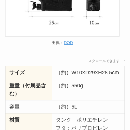
出典：
DOD
スクロールできます
サイズ
（約）W10×D29×H28.5cm
重量（付属品含
（約）550g
む）
容量
（約）5L
材質
タンク：ポリエチレン
フタ：ポリプロピレン