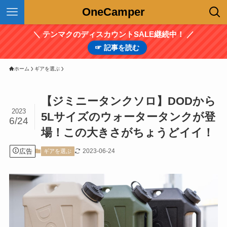
OneCamper
＼ テンマクのディスカウントSALE継続中！ ／
☞ 記事を読む
ホーム
ギアを選ぶ
【ジミニータンクソロ】DODから
2023
5Lサイズのウォータータンクが登
6/24
場！この大きさがちょうどイイ！
広告
2023-06-24
ギアを選ぶ