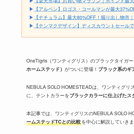
▶
【楽天市場】お買い物マラソン｜ポイント最大49.5倍
▶
【アルペン】ロゴス・コールマンが最大37%O
▶
【ナチュラム】最大80%OFF！掘り出し物市
▶
【テンマクデザイン】ディスカウントセールでサ
OneTigris（ワンティグリス）のブラックタイガ
ホームステッド）
がついに登場！
ブラック系のギ
NEBULA SOLO HOMESTEADは、ワンティ
に、テントカラーを
ブラックカラーに仕上げたス
本記事では、ワンティグリスのNEBULA SOLO 
ームステッドTCとの比較
を中心に解説していきま