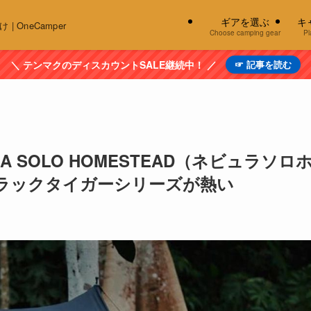
ギアを選ぶ
キ
OneCamper
Choose camping gear
Pl
＼ テンマクのディスカウントSALE継続中！ ／
☞ 記事を読む
 SOLO HOMESTEAD（ネビュラソロ
ラックタイガーシリーズが熱い