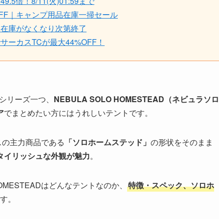
！8/11(火)01:59まで
FF｜キャンプ用品在庫一掃セール
｜在庫がなくなり次第終了
ーカスTCが最大44%OFF！
ーシリーズ一つ、
NEBULA SOLO HOMESTEAD（ネビュラソロ
ア
でまとめたい方にはうれしいテントです。
グリスの主力商品である
「ソロホームステッド」
の形状をそのまま
タイリッシュな外観が魅力
。
HOMESTEADはどんなテントなのか、
特徴・スペック、ソロホ
す。