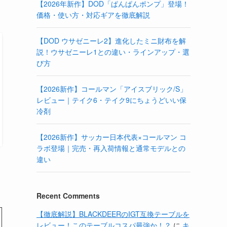
【2026年新作】DOD「ぱんぱんポンプ」登場！
価格・使い方・対応ギアを徹底解説
【DOD ウサゼニーレ2】進化したミニ財布を解
説！ウサゼニーレ1との違い・ラインアップ・選
び方
【2026新作】コールマン「アイスブリック/S」
レビュー｜テイク6・テイク9にちょうどいい保
冷剤
【2026新作】サッカー日本代表×コールマン コ
ラボ登場｜完売・再入荷情報と通常モデルとの
違い
Recent Comments
【徹底解説】BLACKDEERのIGT互換テーブルを
レビュー！このテーブルコスパ最強か！？
に
キ