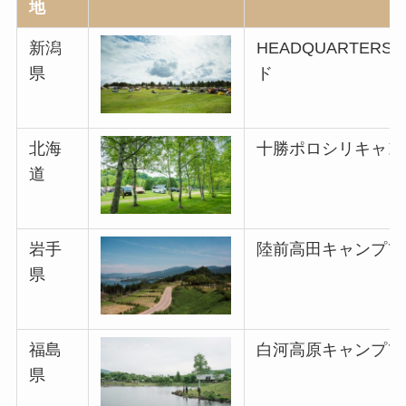
地
新潟
HEADQUARTER
県
ド
北海
十勝ポロシリキャン
道
岩手
陸前高田キャンプフ
県
福島
白河高原キャンプフ
県