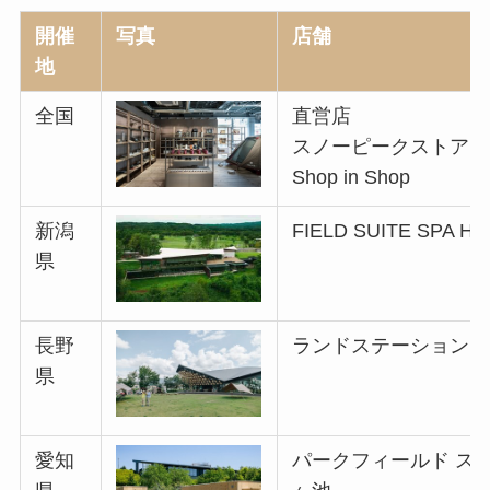
開催
写真
店舗
地
全国
直営店
スノーピークストア
Shop in Shop
新潟
FIELD SUITE SPA 
県
長野
ランドステーション白
県
愛知
パークフィールド ス