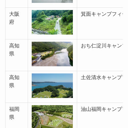
大阪
箕面キャンプフィー
府
高知
おち仁淀川キャンプ
県
高知
土佐清水キャンプフ
県
福岡
油山福岡キャンプフ
県