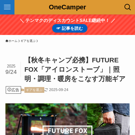
OneCamper
＼ テンマクのディスカウントSALE継続中！ ／
☞ 記事を読む
ホーム
ギアを選ぶ
【秋冬キャンプ必携】FUTURE
2025
FOX「アイロンストーブ」｜照
9/24
明・調理・暖房をこなす万能ギア
広告
2025-09-24
ギアを選ぶ