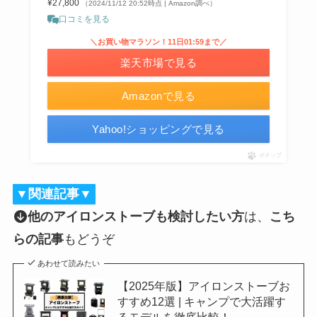
¥27,800
（2024/11/12 20:52時点 | Amazon調べ）
口コミを見る
＼お買い物マラソン！11日01:59まで／
楽天市場で見る
Amazonで見る
Yahoo!ショッピングで見る
ポチップ
▼関連記事▼
他のアイロンストーブも検討したい方
は、
こち
らの記事
もどうぞ
あわせて読みたい
【2025年版】アイロンストーブお
すすめ12選 | キャンプで大活躍す