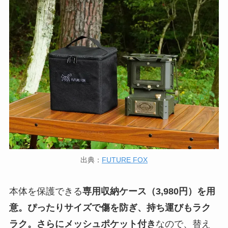
出典：
FUTURE FOX
本体を保護できる
専用収納ケース（3,980円）を用
意。ぴったりサイズで傷を防ぎ、持ち運びもラク
ラク。さらにメッシュポケット付き
なので、替え