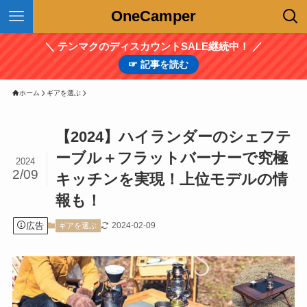
OneCamper
＼ テンマクのディスカウントSALE継続中！ ／
☞ 記事を読む
ホーム
ギアを選ぶ
【2024】ハイランダーのシェフテ
ーブル＋フラットバーナーで究極
2024
2/09
キッチンを実現！上位モデルの情
報も！
広告
2024-02-09
ギアを選ぶ