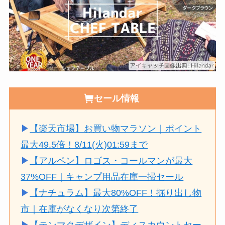
セール情報
▶
【楽天市場】お買い物マラソン｜ポイント
最大49.5倍！8/11(火)01:59まで
▶
【アルペン】ロゴス・コールマンが最大
37%OFF｜キャンプ用品在庫一掃セール
▶
【ナチュラム】最大80%OFF！掘り出し物
市｜在庫がなくなり次第終了
▶
【テンマクデザイン】ディスカウントセー