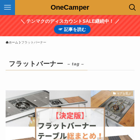
OneCamper
＼ テンマクのディスカウントSALE継続中！ ／
☞ 記事を読む
ホーム
フラットバーナー
フラットバーナー
– tag –
ギアを選ぶ