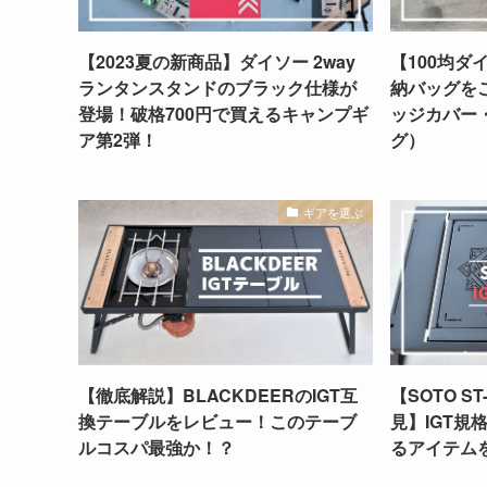
【2023夏の新商品】ダイソー 2way
【100均ダ
ランタンスタンドのブラック仕様が
納バッグを
登場！破格700円で買えるキャンプギ
ッジカバー
ア第2弾！
グ）
ギアを選ぶ
【徹底解説】BLACKDEERのIGT互
【SOTO ST
換テーブルをレビュー！このテーブ
見】IGT規
ルコスパ最強か！？
るアイテム