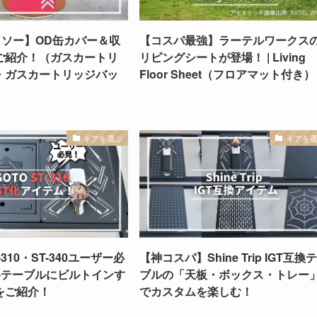
イソー】OD缶カバー＆収
【コスパ最強】ラーテルワークス
ご紹介！（ガスカートリ
リビングシートが登場！ | Living
・ガスカートリッジバッ
Floor Sheet（フロアマット付き）
ギアを選ぶ
ギアを
-310・ST-340ユーザー必
【神コスパ】Shine Trip IGT互換
格テーブルにビルトインす
ブルの「天板・ボックス・トレー
をご紹介！
でカスタムを楽しむ！