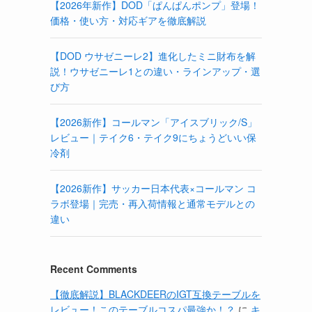
【2026年新作】DOD「ぱんぱんポンプ」登場！
価格・使い方・対応ギアを徹底解説
【DOD ウサゼニーレ2】進化したミニ財布を解
説！ウサゼニーレ1との違い・ラインアップ・選
び方
【2026新作】コールマン「アイスブリック/S」
レビュー｜テイク6・テイク9にちょうどいい保
冷剤
【2026新作】サッカー日本代表×コールマン コ
ラボ登場｜完売・再入荷情報と通常モデルとの
違い
Recent Comments
【徹底解説】BLACKDEERのIGT互換テーブルを
レビュー！このテーブルコスパ最強か！？
に
キ